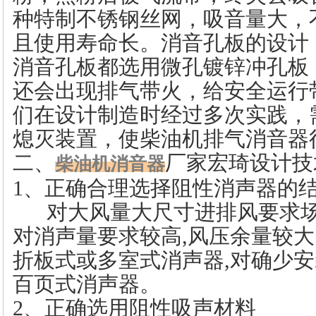
种特制不锈钢丝网，吸音量大，
且使用寿命长。消音孔板的设计
消音孔板都选用微孔镀锌冲孔板
还会出现排气带火，给安全运行
们在设计制造时经过多次实践，
熄灭装置，使柴油机排气消音器
二、
厂家宏琦
设计技
柴油机消音器
1、正确合理选择阻性消声器的
对大风量大尺寸进排风要求场
对消声量要求较高,风压余量较
折板式或多室式消声器,对确少
百页式消声器。
2、正确选用阻性吸声材料