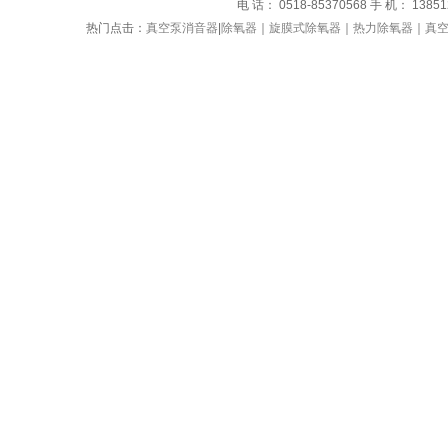
电 话： 0518-85370568 手 机： 1385
热门点击：
真空泵消音器
|
除氧器
｜
旋膜式除氧器
｜
热力除氧器
｜
真