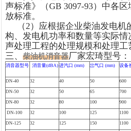
声标准》（GB 3097-93）中
放标准。
（2）应根据企业柴油发电机
构、发电机功率和数量等实际情
声处理工程的处理规模和处理工
三、
厂家宏琦
型号：
柴油机消音器
消音器型号
消音量(dBA)
进汽口
(mm)
岀气口
(mm)
设备
DN-40
32
40
50
600
DN-50
32
50
65
700
DN-80
32
80
100
900
DN-100
32
100
125
1100
DN-125
32
125
150
1100