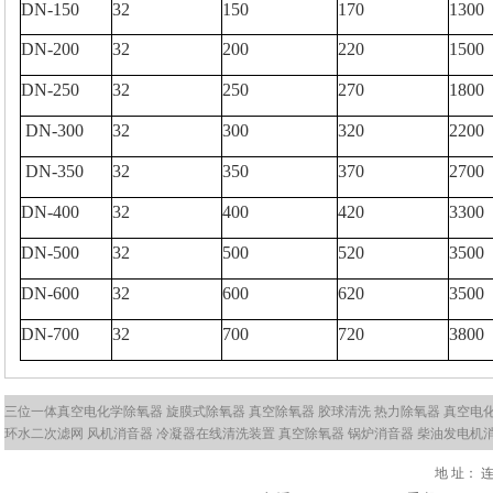
DN-150
32
150
170
1300
DN-200
32
200
220
1500
DN-250
32
250
270
1800
DN-300
32
300
320
2200
DN-350
32
350
370
2700
DN-400
32
400
420
3300
DN-500
32
500
520
3500
DN-600
32
600
620
3500
DN-700
32
700
720
3800
三位一体真空电化学除氧器
旋膜式除氧器
真空除氧器
胶球清洗
热力除氧器
真空电
环水二次滤网
风机消音器
冷凝器在线清洗装置
真空除氧器
锅炉消音器
柴油发电机
地 址：